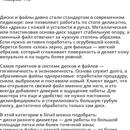
Диски и файлы давно стали стандартом в современном
педикюре: они позволяют работать по стопе деликатно,
без «драки» с кожей и усталости в руках. Металлическая
или пластиковая основа-диск задает стабильную опору, а
сменный файл отвечает за нужную степень абразива.
Если нужно активно поработать с огрубевшей кожей,
берется более «злое» зерно, для финиша — мягкий
абразив, который сглаживает поверхность и делает кожу
визуально и на ощупь более ровной.
Самое приятное в системе дисков и файлов —
гигиеничность и экономичность. Основа служит долго, а
абразивные файлы одноразовые: отработали процедуру,
сняли, выбросили и поставили новый. Клиент видит, что
вы открываете свежий файл именно для него, и это
всегда добавляет доверия и ощущение заботы. Для
мастера это еще и удобство: не нужно постоянно
дезинфицировать и стерилизовать большую грубую
пилку, достаточно обработать только сам диск.
В этой категории в Sinail можно подобрать:
• диски разного диаметра — для работы по большой
площади пятки или более точечной зоны;
• сменные файлы с разной зернистостью — от более